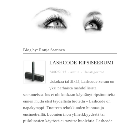
Blog by: Ronja Saarinen
LASHCODE RIPSISEERUMI
24/02/2015
·
admin
·
Uncategorized
Uskokaa tai älkää, Lashcode Serum on
yksi parhaista mahdollisista
seerumeista. Jos et ole koskaan käyttänyt ripsituotteita
ennen mutta etsit täydellistä tuotetta – Lashcode on
napakymppi! Tuotteen tehokkuuden huomaa jo
ensimetreillä. Luomien ihon yliherkkyydestä tai
piilolinssien käytöstä ei tarvitse huolehtia. Lashcode…