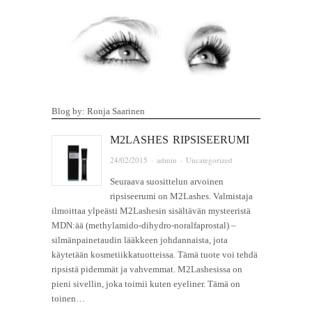
Blog by: Ronja Saarinen
M2LASHES RIPSISEERUMI
24/02/2015
·
admin
·
Uncategorized
Seuraava suosittelun arvoinen
ripsiseerumi on M2Lashes. Valmistaja
ilmoittaa ylpeästi M2Lashesin sisältävän mysteeristä
MDN:ää (methylamido-dihydro-noralfaprostal) –
silmänpainetaudin lääkkeen johdannaista, jota
käytetään kosmetiikkatuotteissa. Tämä tuote voi tehdä
ripsistä pidemmät ja vahvemmat. M2Lashesissa on
pieni sivellin, joka toimii kuten eyeliner. Tämä on
toinen…