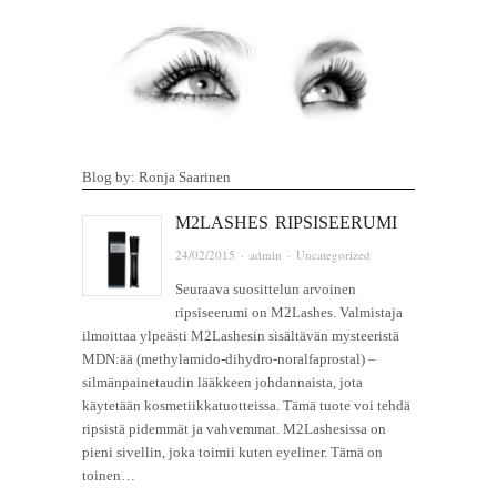
Blog by: Ronja Saarinen
M2LASHES RIPSISEERUMI
24/02/2015
·
admin
·
Uncategorized
Seuraava suosittelun arvoinen
ripsiseerumi on M2Lashes. Valmistaja
ilmoittaa ylpeästi M2Lashesin sisältävän mysteeristä
MDN:ää (methylamido-dihydro-noralfaprostal) –
silmänpainetaudin lääkkeen johdannaista, jota
käytetään kosmetiikkatuotteissa. Tämä tuote voi tehdä
ripsistä pidemmät ja vahvemmat. M2Lashesissa on
pieni sivellin, joka toimii kuten eyeliner. Tämä on
toinen…