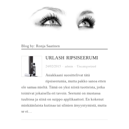
Blog by: Ronja Saarinen
URLASH RIPSISEERUMI
24/02/2015
·
admin
·
Uncategorized
Asiakkaani suosittelivat tätä
ripsiseerumia, mutta pakko sanoa etten
ole samaa mieltä. Tämä on yksi niistä tuotteista, jotka
toimivat jokaisella eri tavoin. Seerumi on mustassa
tuubissa ja siinä on suippo applikaattori. En kokenut
minkäänlaista kutinaa tai silmien ärsyyntymistä, mutta
se ei…