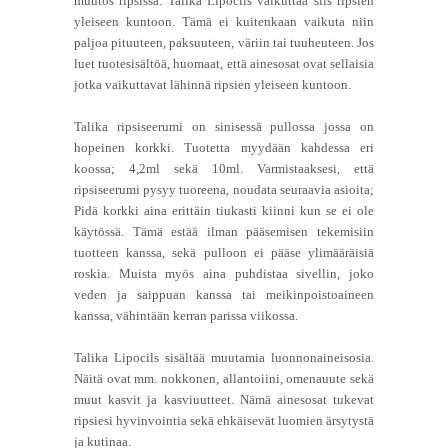
muutos ripsissä. Talika Lipocils vaikuttaa siis ripsien
yleiseen kuntoon. Tämä ei kuitenkaan vaikuta niin
paljoa pituuteen, paksuuteen, väriin tai tuuheuteen. Jos
luet tuotesisältöä, huomaat, että ainesosat ovat sellaisia
jotka vaikuttavat lähinnä ripsien yleiseen kuntoon.
Talika ripsiseerumi on sinisessä pullossa jossa on
hopeinen korkki. Tuotetta myydään kahdessa eri
koossa; 4,2ml sekä 10ml. Varmistaaksesi, että
ripsiseerumi pysyy tuoreena, noudata seuraavia asioita;
Pidä korkki aina erittäin tiukasti kiinni kun se ei ole
käytössä. Tämä estää ilman pääsemisen tekemisiin
tuotteen kanssa, sekä pulloon ei pääse ylimääräisiä
roskia. Muista myös aina puhdistaa sivellin, joko
veden ja saippuan kanssa tai meikinpoistoaineen
kanssa, vähintään kerran parissa viikossa.
Talika Lipocils sisältää muutamia luonnonaineisosia.
Näitä ovat mm. nokkonen, allantoiini, omenauute sekä
muut kasvit ja kasviuutteet. Nämä ainesosat tukevat
ripsiesi hyvinvointia sekä ehkäisevät luomien ärsytystä
ja kutinaa.