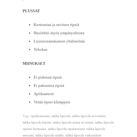
PLUSSAT
Kosteuttaa ja ravitsee ripsiä
Huolehtii myös ympärysihosta
Luonnonmukainen yhdistelmä
Tehokas
MIINUKSET
Ei pidennä ripsiä
Ei paksunna ripsiä
Aplikaattori
Vetää ripset klimppiin
Tagi:
ripsihoitoaine
,
talika lipocils
,
talika lipocils arvostelut
,
talika lipocils käyttö
,
talika lipocils miten se toimii
,
talika lipocils
ripsien hoitoaine
,
talika lipocils ripsiseerumi
,
talika lipocils
seerumi
,
talika lipocils sisältö
,
talika lipocils vaikutukset