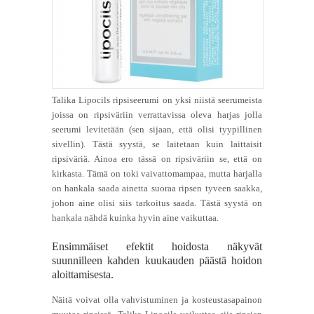
Talika Lipocils ripsiseerumi on yksi niistä seerumeista
joissa on ripsiväriin verrattavissa oleva harjas jolla
seerumi levitetään (sen sijaan, että olisi tyypillinen
sivellin). Tästä syystä, se laitetaan kuin laittaisit
ripsiväriä. Ainoa ero tässä on ripsiväriin se, että on
kirkasta. Tämä on toki vaivattomampaa, mutta harjalla
on hankala saada ainetta suoraa ripsen tyveen saakka,
johon aine olisi siis tarkoitus saada. Tästä syystä on
hankala nähdä kuinka hyvin aine vaikuttaa.
Ensimmäiset efektit hoidosta näkyvät
suunnilleen kahden kuukauden päästä hoidon
aloittamisesta.
Näitä voivat olla vahvistuminen ja kosteustasapainon